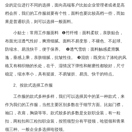
业的定位进行不同的选择，面向高端客户比如企业管理者或者是高
档会所，我们的工作服就要有个性，面料也要比较高档一些，而如
果是普通职员，则可以选择一般面料。
小贴士：常用工作服面料 ❶竹纤维：面料柔软，亲肤贴合，
布面光洁透气性好，爽滑细腻。面料不易变形，不褪色、不起球、
防缩水、易洗快干，便于保养。 ❷透气雪纺：面料触感柔滑飘
逸，垂感上乘，亲肤细腻，抗皱性佳。 ❸混纺：既突出了涤纶的风
格又有棉织物的长处，在干、湿情况下弹性和耐磨性都较好，尺寸
稳定，缩水率小，具有挺拔、不易皱折、易洗、快干的特点。
2、按款式选择工作服
工作服的款式多种多样，我们可以选择其中的某一种款式，来
作为我们的工作服，当然主要区别多数在于细节方面。比如门襟，
袖口，衣肩，胸袋等等。款式较多的多数是女款职业装，有一粒
扣，两粒扣和三粒扣职业装，按照领型分有平驳领，呛驳领和青果
领三种。一般企业多选择呛驳领。