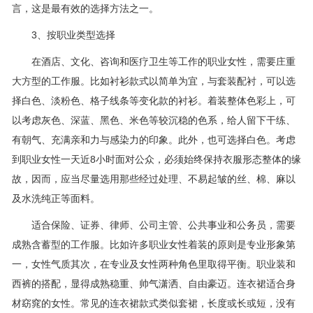
言，这是最有效的选择方法之一。
3、按职业类型选择
在酒店、文化、咨询和医疗卫生等工作的职业女性，需要庄重
大方型的工作服。比如衬衫款式以简单为宜，与套装配衬，可以选
择白色、淡粉色、格子线条等变化款的衬衫。着装整体色彩上，可
以考虑灰色、深蓝、黑色、米色等较沉稳的色系，给人留下干练、
有朝气、充满亲和力与感染力的印象。此外，也可选择白色。考虑
到职业女性一天近8小时面对公众，必须始终保持衣服形态整体的缘
故，因而，应当尽量选用那些经过处理、不易起皱的丝、棉、麻以
及水洗纯正等面料。
适合保险、证券、律师、公司主管、公共事业和公务员，需要
成熟含蓄型的工作服。比如许多职业女性着装的原则是专业形象第
一，女性气质其次，在专业及女性两种角色里取得平衡。职业装和
西裤的搭配，显得成熟稳重、帅气潇洒、自由豪迈。连衣裙适合身
材窈窕的女性。常见的连衣裙款式类似套裙，长度或长或短，没有