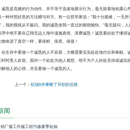
恳是高雅的行为动作。并不等于迅速地展示行为，毫无留着地袒露心声
以一种对照好意的方法赠与对方。有一位哲学家说："我十分困难，一无所
下，我的视线从不躲闪。我的诚恳使我一直过的都很愉快。"毫无疑问，人
程序中绝不要在辽阔无边人海中滥施真情、浪费诚恳！诚恳要好处于懂得
比物体进了真空一样，要保鲜、保质、保值！
生存中要做一个诚恳的人不容易，大概需要实实处处地付出和奉献。诚
正时时受人欢迎。面对一个处处为他人着想、绝不为个人好处丢掉或诚实
谅解他人的心情，并且要做一个诚恳的人。
上一个：
职场5件事断了升职的后路
新闻
直销厂服工作服工程汽修夏季短袖