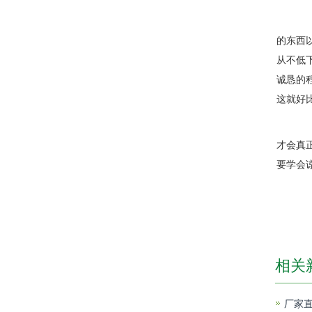
诚
的东西
从不低
诚恳的
这就好
在
才会真
要学会
相关
厂家