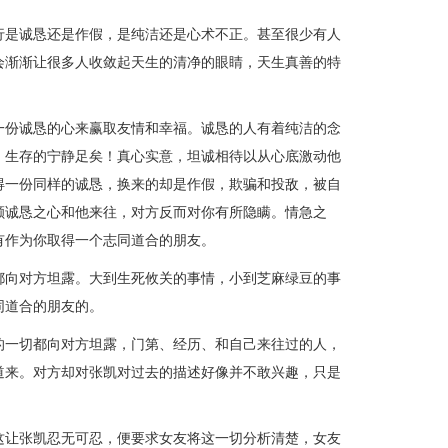
是诚恳还是作假，是纯洁还是心术不正。甚至很少有人
会渐渐让很多人收敛起天生的清净的眼睛，天生真善的特
份诚恳的心来赢取友情和幸福。诚恳的人有着纯洁的念
，生存的宁静足矣！真心实意，坦诚相待以从心底激动他
得一份同样的诚恳，换来的却是作假，欺骗和投敌，被自
颗诚恳之心和他来往，对方反而对你有所隐瞒。情急之
有作为你取得一个志同道合的朋友。
向对方坦露。大到生死攸关的事情，小到芝麻绿豆的事
同道合的朋友的。
一切都向对方坦露，门第、经历、和自己来往过的人，
道来。对方却对张凯对过去的描述好像并不敢兴趣，只是
让张凯忍无可忍，便要求女友将这一切分析清楚，女友