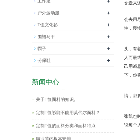
+
工作服
文章来源
生
+
户外运动服
会去用
+
T恤文化衫
性，慢
+
围裙马甲
为
+
帽子
头，有
人而最
+
劳保鞋
己用诚
下，你
新闻中心
殊
情，都
关于T恤面料的知识。
张
定制T恤衫能不能用莫代尔面料？
张凯也
说每个
定制T恤的面料分类和面料特点
一
职业装的根本安排