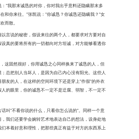
："我那末诚恳的对你，你对我出乎意料还隐瞒那末多
在和你来往。"张凯说："你诚恳？你诚恳还隐瞒我？"女
不欢而散。
以言说的秘密，假设来往的两个人，都要求对方要对自
假设真的要将所有的一切都向对方坦诚，对方能够看透你
，这固然很好，你用诚恳之心同样换来了诚恳的人，但
摸；总把别人当坏人，是因为自己内心没有阳光。这些人
朋友的人，在这样的空间环境下还是穿上"作假"的外衣
假人的眼里，你的诚恳不一定不是迂腐、弱智，不一定不
叫"不看你说的什么，只看你怎么说的"。同样一个意
语，我们还要学会婉转艺术地表达自己的想法，设身处地
我们本着好意和理性，把那些真正有益于对方的东西系上