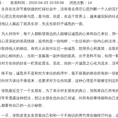
： 发表时间：2020-04-03 10:59:06 浏览次数：14
存在生存节奏快捷的忙碌社会中，没有谁去用尽心思判断一个人的言行
尽心思注意你的善与恶，真与假。但是，在这个世界上，越来越实际的社
慢地让人戴起了面具生存，失去先前归于诚恳的一面。
人对待中，每个人都盼望身边的人能够以诚恳的心来和自己来往，用一
着心灵深处的崇高情操，追求的是一份纯粹，一生仅有的一份内心的洁净
终取得他人的相信。有些人从前付出过一份诚恳，想用关心和真情，去取
恳的心相待的人，当初一直戴着一副作假的面具。出乎意料不知，你用一
将对方在你的好友一栏里处置去。至此，你的一片诚恳之心化为流水，没
不知，诚恳并不是和对方来往的程序中，毫不留着的将你所有的一切都
要向对方谈论不倦道来，也要求对方位你坦露，这种心理是不能够交到志
凯最近交了一个女朋友，为了表示对女朋友的真心，张凯将自己所有的
时常常透露这种想法，想让女朋友也向自己坦诚，叫所有的事情都和自己
人都要有自己的一点小秘密。
天，张凯发觉女友背着自己和和一个不相识的男竹席在咖啡厅约会，这