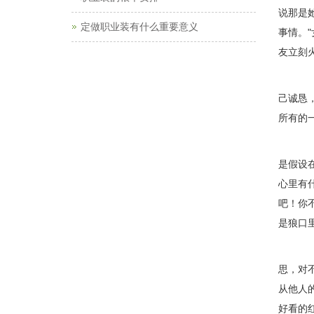
说那是
定做职业装有什么重要意义
事情。
友立刻
诚
己诚恳
所有的
诚
是假设
心里有
吧！你
是狼口
诚
思，对
从他人
好看的