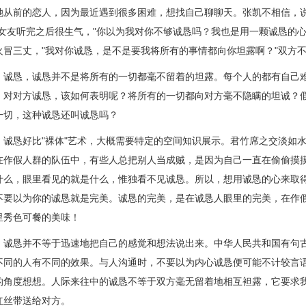
她从前的恋人，因为最近遇到很多困难，想找自己聊聊天。张凯不相信，说
"女友听完之后很生气，"你以为我对你不够诚恳吗？我也是用一颗诚恳的心
火冒三丈，"我对你诚恳，是不是要我将所有的事情都向你坦露啊？"双方
恳，诚恳并不是将所有的一切都毫不留着的坦露。每个人的都有自己难
，对对方诚恳，该如何表明呢？将所有的一切都向对方毫不隐瞒的坦诚？
一切，这种诚恳还叫诚恳吗？
恳好比"裸体"艺术，大概需要特定的空间知识展示。君竹席之交淡如水
在作假人群的队伍中，有些人总把别人当成贼，是因为自己一直在偷偷摸
什么，眼里看见的就是什么，惟独看不见诚恳。所以，想用诚恳的心来取得
不要以为你的诚恳就是完美。诚恳的完美，是在诚恳人眼里的完美，在作
里秀色可餐的美味！
恳并不等于迅速地把自己的感觉和想法说出来。中华人民共和国有句古话
不同的人有不同的效果。与人沟通时，不要以为内心诚恳便可能不计较言
的角度想想。人际来往中的诚恳不等于双方毫无留着地相互袒露，它要求
红丝带送给对方。