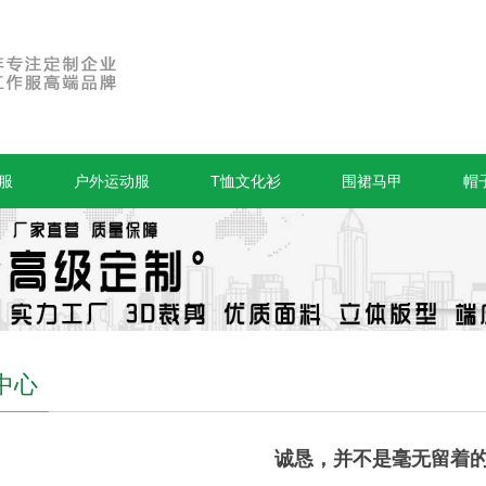
服
户外运动服
T恤文化衫
围裙马甲
帽
中心
诚恳，并不是毫无留着